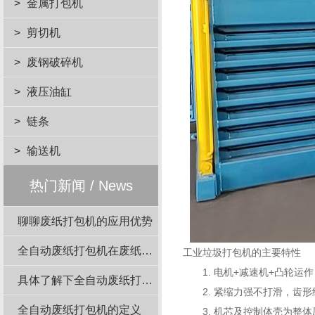
>
金属打包机
>
剪切机
>
废钢破碎机
>
液压油缸
>
链条
>
输送机
热门新闻 / News
聊聊废纸打包机的应用优势
全自动废纸打包机在废纸回收站的应用
工业垃圾打包机的主要特性
1. 电机+减速机+凸轮运
具体了解下全自动废纸打包机结构组成
2. 紧缩力强不打滑，齿形
全自动废纸打包机的定义
3. 机芯及控制体壳为整体