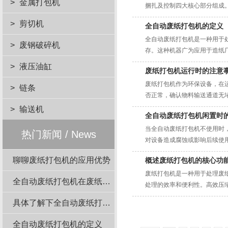
>
金属打包机
捆扎及控制四大核心部分组成。
>
剪切机
全自动废纸打包机的定义
全自动废纸打包机是一种用于
>
废钢破碎机
存。这种机器广为应用于造纸厂
>
液压油缸
废纸打包机运行时的注意
废纸打包机作为环保设备，在
>
链条
否正常，确认物料输送通道无堵
>
输送机
全自动废纸打包机闲置时
当全自动废纸打包机不使用时
热门新闻 / News
对设备造成腐蚀或影响后续使用。
聊聊废纸打包机的应用优势
概述废纸打包机的核心功
废纸打包机是一种用于处理废
全自动废纸打包机在废纸回收站的应用
处理的效率和便利性。高效压缩
具体了解下全自动废纸打包机结构组成
全自动废纸打包机的定义