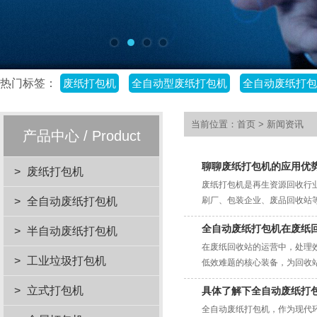
热门标签：
废纸打包机
全自动型废纸打包机
全自动废纸打包
当前位置：
首页
>
新闻资讯
产品中心 / Product
聊聊废纸打包机的应用优
>
废纸打包机
废纸打包机是再生资源回收行
>
全自动废纸打包机
刷厂、包装企业、废品回收站等
全自动废纸打包机在废纸
>
半自动废纸打包机
在废纸回收站的运营中，处理
>
工业垃圾打包机
低效难题的核心装备，为回收站
>
立式打包机
具体了解下全自动废纸打
全自动废纸打包机，作为现代