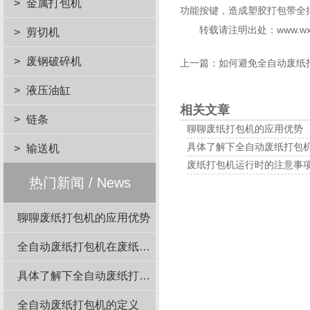
>
金属打包机
功能按键，造成塑胶打包带全
转载请注明出处：
www.wx
>
剪切机
>
废钢破碎机
上一篇：
如何避免全自动废纸
>
液压油缸
相关文章
>
链条
聊聊废纸打包机的应用优势
具体了解下全自动废纸打包
>
输送机
废纸打包机运行时的注意事
热门新闻 / News
聊聊废纸打包机的应用优势
全自动废纸打包机在废纸回收站的应用
具体了解下全自动废纸打包机结构组成
全自动废纸打包机的定义