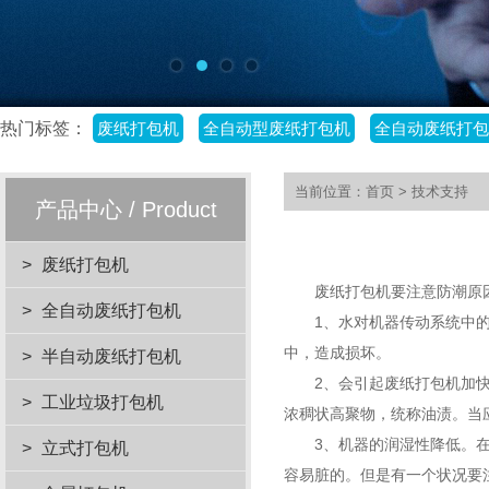
热门标签：
废纸打包机
全自动型废纸打包机
全自动废纸打包
当前位置：
首页
>
技术支持
产品中心 / Product
>
废纸打包机
废纸打包机要注意防潮原因
>
全自动废纸打包机
1、水对机器传动系统中的金
中，造成损坏。
>
半自动废纸打包机
2、会引起废纸打包机加快油
>
工业垃圾打包机
浓稠状高聚物，统称油渍。当
3、机器的润湿性降低。在应
>
立式打包机
容易脏的。但是有一个状况要