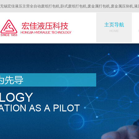
无锡宏佳液压主营全自动废纸打包机,卧式废纸打包机,废金属打包机,废金属压块机,液
主页导航
HOME