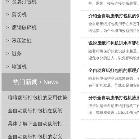
>
金属打包机
带、退带、接头连接切断装置、
>
剪切机
介绍全自动废纸打包机的
全自动废纸打包机用于在常态
>
废钢破碎机
约运费，为企业增加效益的目的
>
液压油缸
说说废纸打包机进水有哪
随着环境保护的意识越来越重
>
链条
避免水分的进入，以免影响设备
>
输送机
全自动废纸打包机的原理
随着环境保护意识越来越强，
热门新闻 / News
在不断的发展。导线架是由安装
聊聊废纸打包机的应用优势
分析全自动废纸打包机液
液压油是全自动废纸打包机工
全自动废纸打包机在废纸回收站的应用
源，或形成失误，因此工作员在
具体了解下全自动废纸打包机结构组成
全自动废纸打包机的定义