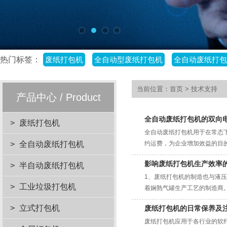
热门标签：
废纸打包机
全自动型废纸打包机
全自动废纸打包
当前位置：
首页
>
技术支持
产品中心 / Product
全自动废纸打包机的双向
>
废纸打包机
全自动废纸打包机用于在常态
>
全自动废纸打包机
约运费，为企业增加效益的目的
影响废纸打包机生产效率
>
半自动废纸打包机
1、废纸打包机的制造也与液
>
工业垃圾打包机
着娴熟气罐生产工艺的制造商。2
>
立式打包机
废纸打包机的日常保养及
废纸打包机应用于各行业的软