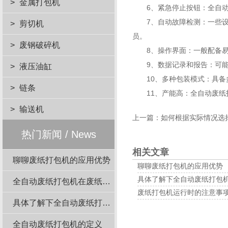
>
金属打包机
6、紧急停止按钮：
全自
7、自动故障检测：一些设备
>
剪切机
员。
>
废钢破碎机
8、操作界面：一般配备易
9、数据记录和报告：可能
>
液压油缸
10、多种包装模式：具备多
>
链条
11、产能高：全自动废纸打
>
输送机
上一篇：
如何根据实际情况选
热门新闻 / News
相关文章
聊聊废纸打包机的应用优势
聊聊废纸打包机的应用优势
具体了解下全自动废纸打包
全自动废纸打包机在废纸回收站的应用
废纸打包机运行时的注意事
具体了解下全自动废纸打包机结构组成
全自动废纸打包机的定义