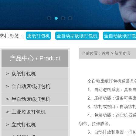
热门标签：
废纸打包机
全自动型废纸打包机
全自动废纸打包
当前位置：
首页
>
新闻资讯
产品中心 / Product
>
废纸打包机
全自动废纸打包机通常具备
>
全自动废纸打包机
1、自动进料系统：具备自动
2、压缩功能：设备可将废
>
半自动废纸打包机
3、绑扎或封口：自动绑扎
>
工业垃圾打包机
4、包装功能：这些机器通常
织带、拉伸膜等。
>
立式打包机
5、自动排放和重置：打包